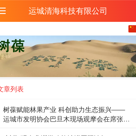
运城清海科技有限公司
中文
English
文章列表
树葆赋能林果产业 科创助力生态振兴——
运城市发明协会巴旦木现场观摩会在席张乡
黄花峪村成功举办