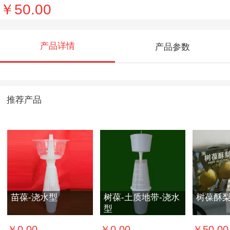
￥50.00
产品详情
产品参数
推荐产品
苗葆-浇水型
树葆-土质地带-浇水
树葆酥
型
￥0.00
￥0.00
￥50.00