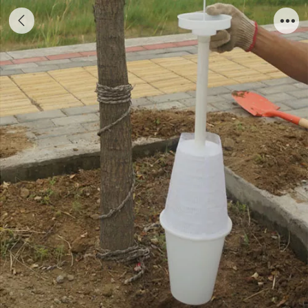
树葆-土质地带-免浇水型